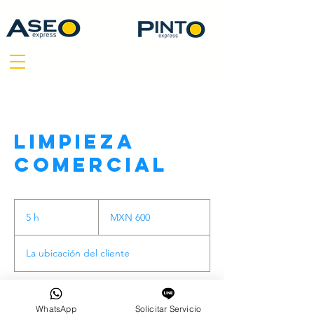
Limpieza
comercial
600
pesos
5 h
5
MXN 600
mexicanos
h
La ubicación del cliente
Reservar ahora
WhatsApp
Solicitar Servicio