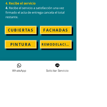
4. Recibe el servicio
4.
Recibe el servicio a satisfacción una vez
firmado el acta de entrega cancela el total
restante.
CUBIERTAS
FACHADAS
PINTURA
REMODELACIONES
WhatsApp
Solicitar Servicio
BENEFICIOS AL
CONTRATAR
NUESTROS SERVICIOS:
Ahorro en tiempo en consecución de